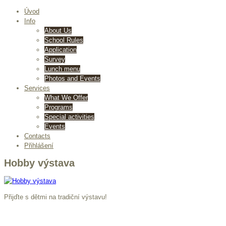
Úvod
Info
About Us
School Rules
Application
Survey
Lunch menu
Photos and Events
Services
What We Offer
Programs
Special activities
Events
Contacts
Přihlášení
Hobby výstava
Přijďte s dětmi na tradiční výstavu!